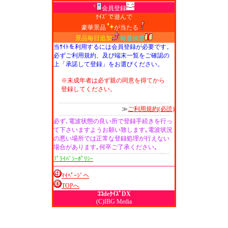
会員登録
ｸｲｽﾞで遊んで
豪華景品
が当たる
景品毎日追加
毎週抽選
当ｻｲﾄを利用するには会員登録が必要です。
必ずご利用規約、及び端末一覧をご確認の
上「承諾して登録」をお選びください。
※未成年者は必ず親の同意を得てから
登録してください。
≫
ご利用規約(必読)
必ず､電波状態の良い所で登録手続きを行っ
て下さいますようお願い致します｡電波状況
の悪い場所では正常な登録処理が行えない
場合があります｡何卒ご了承ください｡
ﾌﾟﾗｲﾊﾞｼｰﾎﾟﾘｼｰ
ﾏｲﾍﾟｰｼﾞへ
TOPへ
ｺｺdeｸｲｽﾞDX
(C)IBG Media