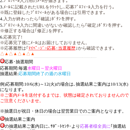
2.
ﾌﾟﾛﾌｨｰﾙ入力用のﾒｰﾙが届きます｡
3.
ﾒｰﾙに記載されたURLをｸﾘｯｸし､応募ﾌﾟﾛﾌｨｰﾙ入力を行う｡
※既に登録したﾌﾟﾛﾌｨｰﾙがある場合には引用できます｡
4.
入力が終わったら｢確認｣ﾎﾞﾀﾝを押す｡
5.
ﾌﾟﾛﾌｨｰﾙ入力に間違いがないか確認したら｢確定｣ﾎﾞﾀﾝを押す｡
※修正する場合は｢修正｣を押す｡
6.
応募完了!
※応募完了後にﾒｰﾙはお届けしておりません。
※応募履歴は｢
ﾏｲﾍﾟｰｼﾞ>応募･当選履歴
｣から確認できます｡
△▲△▲△▲△▲
応募･抽選期間
応募期間:毎週
水曜日～翌火曜日
抽選結果:
応募期間終了の週の水曜日
例)応募期間:10/6(水)～12(火)の場合は､抽選結果ご案内は10/13(水)
になります｡
※ご案内ﾒｰﾙを送付するまでは、状態は確定されておりませんので
ご注意くださいませ。
※抽選日が祝日・休日の場合は翌営業日でのご案内となります。
抽選結果ご案内
の抽選結果ご案内日に､ｻﾎﾟｰﾄｾﾝﾀｰより
応募者様全員に
｢抽選結