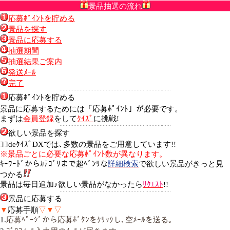
景品抽選の流れ
応募ﾎﾟｲﾝﾄを貯める
景品を探す
景品に応募する
抽選期間
抽選結果ご案内
発送ﾒｰﾙ
完了
応募ﾎﾟｲﾝﾄを貯める
景品に応募するためには「応募ﾎﾟｲﾝﾄ」が必要です。
まずは
会員登録
をして
ｸｲｽﾞ
に挑戦!
欲しい景品を探す
ｺｺdeｸｲｽﾞDXでは､多数の景品をご用意しています!!
※景品ごとに必要な応募ﾎﾟｲﾝﾄ数が異なります。
ｷｰﾜｰﾄﾞからｶﾃｺﾞﾘまで超ﾍﾞﾝﾘな
詳細検索
で欲しい景品がきっと見
つかる
景品は毎日追加♪欲しい景品がなかったら
ﾘｸｴｽﾄ
!!
景品に応募する
▼
応募手順
▽▼▽
1.
応募ﾍﾟｰｼﾞから応募ﾎﾞﾀﾝをｸﾘｯｸし､空ﾒｰﾙを送る｡