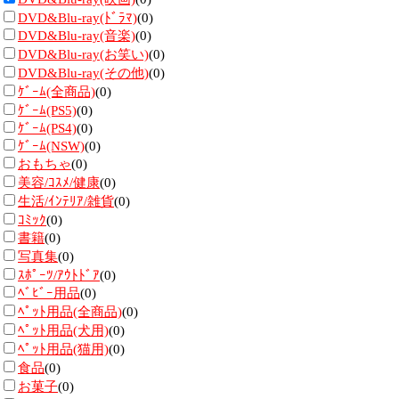
DVD&Blu-ray(ﾄﾞﾗﾏ)
(0)
DVD&Blu-ray(音楽)
(0)
DVD&Blu-ray(お笑い)
(0)
DVD&Blu-ray(その他)
(0)
ｹﾞｰﾑ(全商品)
(0)
ｹﾞｰﾑ(PS5)
(0)
ｹﾞｰﾑ(PS4)
(0)
ｹﾞｰﾑ(NSW)
(0)
おもちゃ
(0)
美容/ｺｽﾒ/健康
(0)
生活/ｲﾝﾃﾘｱ/雑貨
(0)
ｺﾐｯｸ
(0)
書籍
(0)
写真集
(0)
ｽﾎﾟｰﾂ/ｱｳﾄﾄﾞｱ
(0)
ﾍﾞﾋﾞｰ用品
(0)
ﾍﾟｯﾄ用品(全商品)
(0)
ﾍﾟｯﾄ用品(犬用)
(0)
ﾍﾟｯﾄ用品(猫用)
(0)
食品
(0)
お菓子
(0)