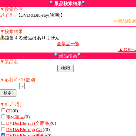
景品検索結果
▼検索条件
ｶﾃｺﾞﾘｰ:
【DVD&Blu-ray(映画)】
≫景品検索
▼検索結果
該当する景品はありません
全景品一覧
▲TOPへ
景品検索
▼景品名
▼応募ﾎﾟｲﾝﾄ数別
～
▼ｶﾃｺﾞﾘ別
CD
(0)
電化製品
(0)
DVD&Blu-ray(全商品)
(0)
DVD&Blu-ray(ｱﾆﾒ)
(0)
DVD&Blu-ray(映画)
(0)