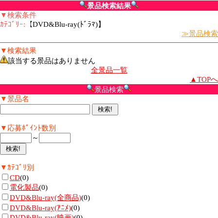
景品検索結果
▼検索条件
ｶﾃｺﾞﾘｰ:
【DVD&Blu-ray(ﾄﾞﾗﾏ)】
≫景品検索
▼検索結果
該当する景品はありません
全景品一覧
▲TOPへ
景品検索
▼景品名
▼応募ﾎﾟｲﾝﾄ数別
～
▼ｶﾃｺﾞﾘ別
CD
(0)
電化製品
(0)
DVD&Blu-ray(全商品)
(0)
DVD&Blu-ray(ｱﾆﾒ)
(0)
DVD&Blu-ray(映画)
(0)