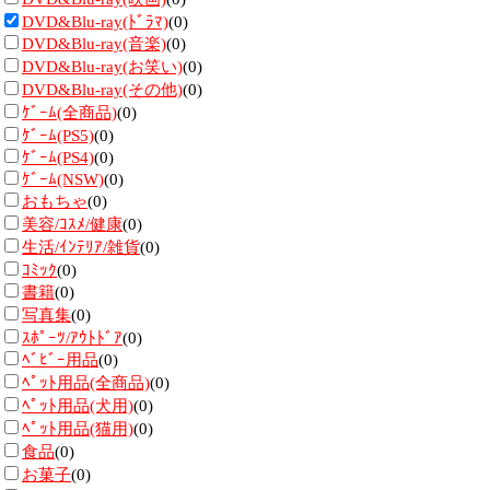
DVD&Blu-ray(ﾄﾞﾗﾏ)
(0)
DVD&Blu-ray(音楽)
(0)
DVD&Blu-ray(お笑い)
(0)
DVD&Blu-ray(その他)
(0)
ｹﾞｰﾑ(全商品)
(0)
ｹﾞｰﾑ(PS5)
(0)
ｹﾞｰﾑ(PS4)
(0)
ｹﾞｰﾑ(NSW)
(0)
おもちゃ
(0)
美容/ｺｽﾒ/健康
(0)
生活/ｲﾝﾃﾘｱ/雑貨
(0)
ｺﾐｯｸ
(0)
書籍
(0)
写真集
(0)
ｽﾎﾟｰﾂ/ｱｳﾄﾄﾞｱ
(0)
ﾍﾞﾋﾞｰ用品
(0)
ﾍﾟｯﾄ用品(全商品)
(0)
ﾍﾟｯﾄ用品(犬用)
(0)
ﾍﾟｯﾄ用品(猫用)
(0)
食品
(0)
お菓子
(0)