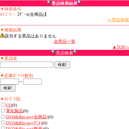
景品検索結果
▼検索条件
ｶﾃｺﾞﾘｰ:
【ｹﾞｰﾑ(全商品)】
≫景品検索
▼検索結果
該当する景品はありません
全景品一覧
▲TOPへ
景品検索
▼景品名
▼応募ﾎﾟｲﾝﾄ数別
～
▼ｶﾃｺﾞﾘ別
CD
(0)
電化製品
(0)
DVD&Blu-ray(全商品)
(0)
DVD&Blu-ray(ｱﾆﾒ)
(0)
DVD&Blu-ray(映画)
(0)