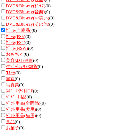
DVD&Blu-ray(ﾄﾞﾗﾏ)
(0)
DVD&Blu-ray(音楽)
(0)
DVD&Blu-ray(お笑い)
(0)
DVD&Blu-ray(その他)
(0)
ｹﾞｰﾑ(全商品)
(0)
ｹﾞｰﾑ(PS5)
(0)
ｹﾞｰﾑ(PS4)
(0)
ｹﾞｰﾑ(NSW)
(0)
おもちゃ
(0)
美容/ｺｽﾒ/健康
(0)
生活/ｲﾝﾃﾘｱ/雑貨
(0)
ｺﾐｯｸ
(0)
書籍
(0)
写真集
(0)
ｽﾎﾟｰﾂ/ｱｳﾄﾄﾞｱ
(0)
ﾍﾞﾋﾞｰ用品
(0)
ﾍﾟｯﾄ用品(全商品)
(0)
ﾍﾟｯﾄ用品(犬用)
(0)
ﾍﾟｯﾄ用品(猫用)
(0)
食品
(0)
お菓子
(0)