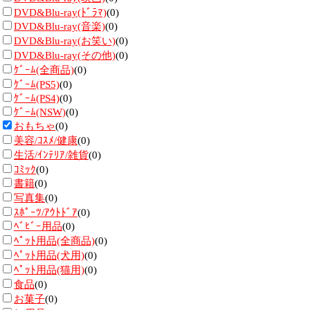
DVD&Blu-ray(ﾄﾞﾗﾏ)
(0)
DVD&Blu-ray(音楽)
(0)
DVD&Blu-ray(お笑い)
(0)
DVD&Blu-ray(その他)
(0)
ｹﾞｰﾑ(全商品)
(0)
ｹﾞｰﾑ(PS5)
(0)
ｹﾞｰﾑ(PS4)
(0)
ｹﾞｰﾑ(NSW)
(0)
おもちゃ
(0)
美容/ｺｽﾒ/健康
(0)
生活/ｲﾝﾃﾘｱ/雑貨
(0)
ｺﾐｯｸ
(0)
書籍
(0)
写真集
(0)
ｽﾎﾟｰﾂ/ｱｳﾄﾄﾞｱ
(0)
ﾍﾞﾋﾞｰ用品
(0)
ﾍﾟｯﾄ用品(全商品)
(0)
ﾍﾟｯﾄ用品(犬用)
(0)
ﾍﾟｯﾄ用品(猫用)
(0)
食品
(0)
お菓子
(0)