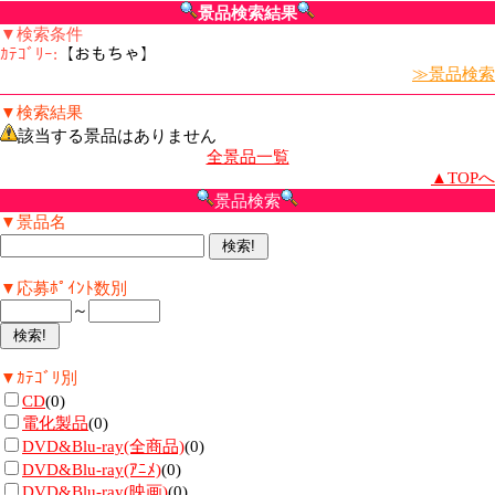
景品検索結果
▼検索条件
ｶﾃｺﾞﾘｰ:
【おもちゃ】
≫景品検索
▼検索結果
該当する景品はありません
全景品一覧
▲TOPへ
景品検索
▼景品名
▼応募ﾎﾟｲﾝﾄ数別
～
▼ｶﾃｺﾞﾘ別
CD
(0)
電化製品
(0)
DVD&Blu-ray(全商品)
(0)
DVD&Blu-ray(ｱﾆﾒ)
(0)
DVD&Blu-ray(映画)
(0)