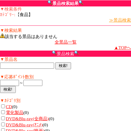
景品検索結果
▼検索条件
ｶﾃｺﾞﾘｰ:
【食品】
≫景品検索
▼検索結果
該当する景品はありません
全景品一覧
▲TOPへ
景品検索
▼景品名
▼応募ﾎﾟｲﾝﾄ数別
～
▼ｶﾃｺﾞﾘ別
CD
(0)
電化製品
(0)
DVD&Blu-ray(全商品)
(0)
DVD&Blu-ray(ｱﾆﾒ)
(0)
DVD&Blu-ray(映画)
(0)