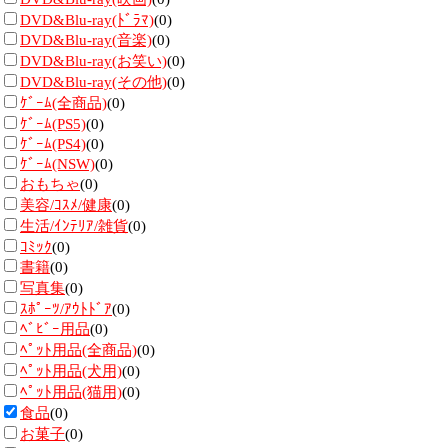
DVD&Blu-ray(ﾄﾞﾗﾏ)
(0)
DVD&Blu-ray(音楽)
(0)
DVD&Blu-ray(お笑い)
(0)
DVD&Blu-ray(その他)
(0)
ｹﾞｰﾑ(全商品)
(0)
ｹﾞｰﾑ(PS5)
(0)
ｹﾞｰﾑ(PS4)
(0)
ｹﾞｰﾑ(NSW)
(0)
おもちゃ
(0)
美容/ｺｽﾒ/健康
(0)
生活/ｲﾝﾃﾘｱ/雑貨
(0)
ｺﾐｯｸ
(0)
書籍
(0)
写真集
(0)
ｽﾎﾟｰﾂ/ｱｳﾄﾄﾞｱ
(0)
ﾍﾞﾋﾞｰ用品
(0)
ﾍﾟｯﾄ用品(全商品)
(0)
ﾍﾟｯﾄ用品(犬用)
(0)
ﾍﾟｯﾄ用品(猫用)
(0)
食品
(0)
お菓子
(0)