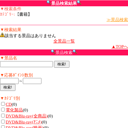
景品検索結果
▼検索条件
ｶﾃｺﾞﾘｰ:
【書籍】
≫景品検索
▼検索結果
該当する景品はありません
全景品一覧
▲TOPへ
景品検索
▼景品名
▼応募ﾎﾟｲﾝﾄ数別
～
▼ｶﾃｺﾞﾘ別
CD
(0)
電化製品
(0)
DVD&Blu-ray(全商品)
(0)
DVD&Blu-ray(ｱﾆﾒ)
(0)
DVD&Blu-ray(映画)
(0)