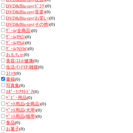
DVD&Blu-ray(ﾄﾞﾗﾏ)
(0)
DVD&Blu-ray(音楽)
(0)
DVD&Blu-ray(お笑い)
(0)
DVD&Blu-ray(その他)
(0)
ｹﾞｰﾑ(全商品)
(0)
ｹﾞｰﾑ(PS5)
(0)
ｹﾞｰﾑ(PS4)
(0)
ｹﾞｰﾑ(NSW)
(0)
おもちゃ
(0)
美容/ｺｽﾒ/健康
(0)
生活/ｲﾝﾃﾘｱ/雑貨
(0)
ｺﾐｯｸ
(0)
書籍
(0)
写真集
(0)
ｽﾎﾟｰﾂ/ｱｳﾄﾄﾞｱ
(0)
ﾍﾞﾋﾞｰ用品
(0)
ﾍﾟｯﾄ用品(全商品)
(0)
ﾍﾟｯﾄ用品(犬用)
(0)
ﾍﾟｯﾄ用品(猫用)
(0)
食品
(0)
お菓子
(0)