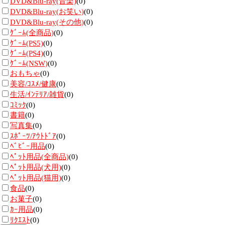
DVD&Blu-ray(音楽)
(0)
DVD&Blu-ray(お笑い)
(0)
DVD&Blu-ray(その他)
(0)
ｹﾞｰﾑ(全商品)
(0)
ｹﾞｰﾑ(PS5)
(0)
ｹﾞｰﾑ(PS4)
(0)
ｹﾞｰﾑ(NSW)
(0)
おもちゃ
(0)
美容/ｺｽﾒ/健康
(0)
生活/ｲﾝﾃﾘｱ/雑貨
(0)
ｺﾐｯｸ
(0)
書籍
(0)
写真集
(0)
ｽﾎﾟｰﾂ/ｱｳﾄﾄﾞｱ
(0)
ﾍﾞﾋﾞｰ用品
(0)
ﾍﾟｯﾄ用品(全商品)
(0)
ﾍﾟｯﾄ用品(犬用)
(0)
ﾍﾟｯﾄ用品(猫用)
(0)
食品
(0)
お菓子
(0)
ｶｰ用品
(0)
ﾘｸｴｽﾄ
(0)