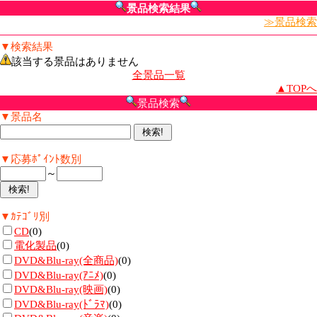
景品検索結果
≫景品検索
▼検索結果
該当する景品はありません
全景品一覧
▲TOPへ
景品検索
▼景品名
▼応募ﾎﾟｲﾝﾄ数別
～
▼ｶﾃｺﾞﾘ別
CD
(0)
電化製品
(0)
DVD&Blu-ray(全商品)
(0)
DVD&Blu-ray(ｱﾆﾒ)
(0)
DVD&Blu-ray(映画)
(0)
DVD&Blu-ray(ﾄﾞﾗﾏ)
(0)