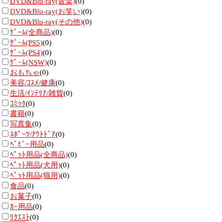
DVD&Blu-ray(音楽)
(0)
DVD&Blu-ray(お笑い)
(0)
DVD&Blu-ray(その他)
(0)
ｹﾞｰﾑ(全商品)
(0)
ｹﾞｰﾑ(PS5)
(0)
ｹﾞｰﾑ(PS4)
(0)
ｹﾞｰﾑ(NSW)
(0)
おもちゃ
(0)
美容/ｺｽﾒ/健康
(0)
生活/ｲﾝﾃﾘｱ/雑貨
(0)
ｺﾐｯｸ
(0)
書籍
(0)
写真集
(0)
ｽﾎﾟｰﾂ/ｱｳﾄﾄﾞｱ
(0)
ﾍﾞﾋﾞｰ用品
(0)
ﾍﾟｯﾄ用品(全商品)
(0)
ﾍﾟｯﾄ用品(犬用)
(0)
ﾍﾟｯﾄ用品(猫用)
(0)
食品
(0)
お菓子
(0)
ｶｰ用品
(0)
ﾘｸｴｽﾄ
(0)