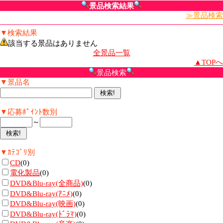
景品検索結果
≫景品検索
▼検索結果
該当する景品はありません
全景品一覧
▲TOPへ
景品検索
▼景品名
▼応募ﾎﾟｲﾝﾄ数別
～
▼ｶﾃｺﾞﾘ別
CD
(0)
電化製品
(0)
DVD&Blu-ray(全商品)
(0)
DVD&Blu-ray(ｱﾆﾒ)
(0)
DVD&Blu-ray(映画)
(0)
DVD&Blu-ray(ﾄﾞﾗﾏ)
(0)